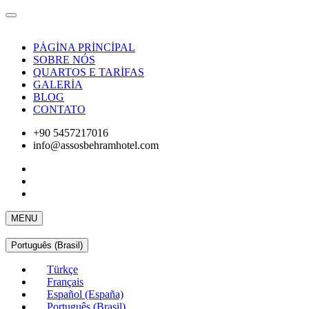
PÁGİNA PRİNCİPAL
SOBRE NÓS
QUARTOS E TARİFAS
GALERİA
BLOG
CONTATO
+90 5457217016
info@assosbehramhotel.com
MENU
Português (Brasil)
Türkçe
Français
Español (España)
Português (Brasil)